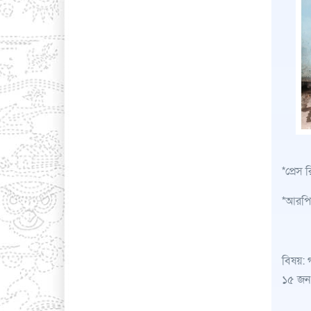
*প্রেস 
*আরপিএ
বিষয়: 
১৫ জন