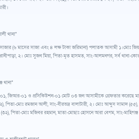
ারী।
লী থানা*
াজার (৬ মাসের সাজা এবং ৪ লক্ষ টাকা জরিমানা) পলাতক আসামী ১।মোঃ জিয়া
রানীপাড়া, ২। মোঃ সুজন মিয়া, পিতা-মৃত হাসমত, সাং-আলমনগর, সর্ব থানা-কোত
্জ থানা*
১, জিআর-০১ ও প্রসিকিউশন-০১ মোট ০৩ জন আসামীকে গ্রেফতার করেছে মাহিগ
২২), পিতা-মোঃ রমজান আলী, সাং-বীরভদ্র বালাটারী, ২। মোঃ আব্দুস সামাদ (৫৫),
 (৩২), পিতা-মোঃ মজিবর রহমান, মাতা-মোছাঃ হোসনে আরা বেগম, সাং-মাহিগঞ্জ (ফকি