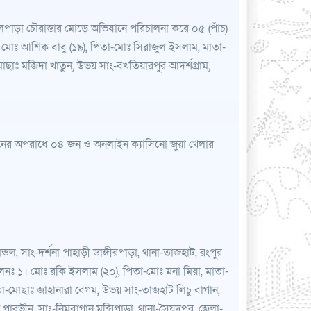
লেপাড়া চৌরাস্তার মোড়ে অভিযানে পরিচালনা করে ০৫ (পাঁচ)
মোঃ আশিক বাবু (১৯), পিতা-মোঃ সিরাজুল ইসলাম, মাতা-
ছাঃ মজিদা খাতুন, উভয় সাং-বখতিয়ারপুর আদর্শগ্রাম,
বনের অপরাধে ০৪ জন ও অনলাইন ক্যাসিনো জুয়া খেলার
ল, সাং-দর্শনা পাহাড়ী ডাঙ্গীরপাড়া, থানা-তাজহাট, রংপুর
ঃ ১। মোঃ রকি ইসলাম (২০), পিতা-মোঃ মনা মিয়া, মাতা-
তা-মোছাঃ জাহানারা বেগম, উভয় সাং-তাজহাট লিচু বাগান,
রভীন, সাং-নিমবাগান মুন্সিপাড়া, থানা-সৈয়দপুর, জেলা-