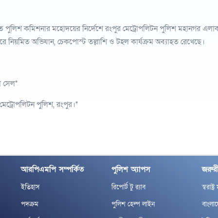
িত পুলিশ কমিশনার মহোদয়ের নির্দেশে রংপুর মেট্রোপলিটন পুলিশ মহানগর এল
ারে নিয়মিত অভিযান, চেকপোস্ট তল্লাশি ও টহল কার্যক্রম অব্যাহত রেখেছে।
া সেল*
মেট্রোপলিটন পুলিশ, রংপুর।*
আরপিএমপি সম্পর্কিত
পুলিশ অ্যাপস
জরুরী
ইতিহাস
রিপোর্ট টু র‌্যাব
স্বরাষ্ট্
পদক্রম
পুলিশ হেল্প লাইন
বাংলা