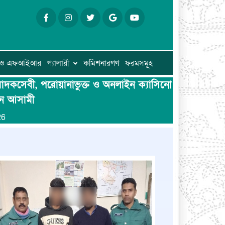
ি ও এফআইআর
গ্যালারী
কমিশনারগণ
ফরমসমূহ
মাদকসেবী, পরোয়ানাভুক্ত ও অনলাইন ক্যাসিনো
ন আসামী
26