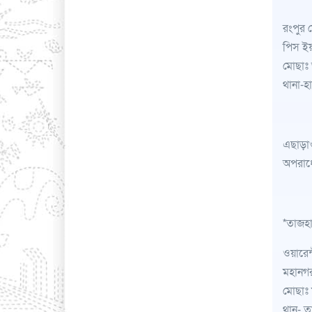
রংপুর 
পিস ইয়
মোছাঃ 
থানা-হ
এছাড়াও
অপরাধ
*তাজহা
ওয়ারেন
মহানগর
মোছাঃ 
থান- ত