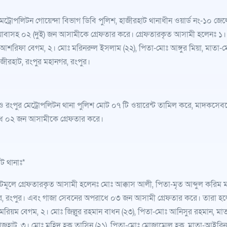
মেট্রোপলিটন গোয়েন্দা বিভাগ ডিবি পুলিশ, হাজীরহাট থানাধীন ওয়ার্ড নং-১০ জে
াবাসহ ০২ (দুই) জন আসামীকে গ্রেফতার করে। গ্রেফতারকৃত আসামী হলেনঃ ১। 
আশরিফা বেগম, ২। মোঃ মরিনরুল ইসলাম (২২), পিতা-মোঃ আঙ্গুর মিয়া, মাতা-মো
াজীরহাট, রংপুর মহানগর, রংপুর।
 রংপুর মেট্রোপলিটন থানা পুলিশ মোট ০৭ টি ওয়ারেন্ট তামিল করে, মাদকসে
ে ০২ জন আসামীকে গ্রেফতার করে।
ট থানাঃ*
্টমূলে গ্রেফতারকৃত আসামী হলেনঃ মোঃ আক্কাস আলী, পিতা-মৃত আব্দুল করিম মন্ড
, রংপুর। এবং গাজা সেবনের অপরাধে ০৩ জন আসামী গ্রেফতার করে। তারা হলেন
মরিয়ম বেগম, ২। মোঃ জিল্লুর রহমান বাধন (২৩), পিতা-মোঃ আনিসুর রহমান, মা
াজহাট, ৩। মোঃ মহিদ হক তাসিন (২১), পিতা-মোঃ মোজাম্মেল হক, মাতা-আইরিন পা