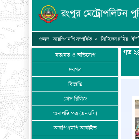
প্রচ্ছদ
আরপিএমপি সম্পর্কিত
সিটিজেন চার্টার
ইউন
গত ২৪
মতামত ও অভিযোগ
দরপত্র
বিজ্ঞপ্তি
প্রেস রিলিজ
অনাপত্তি পত্র (এনওসি)
আরপিএমপি আর্কাইভ