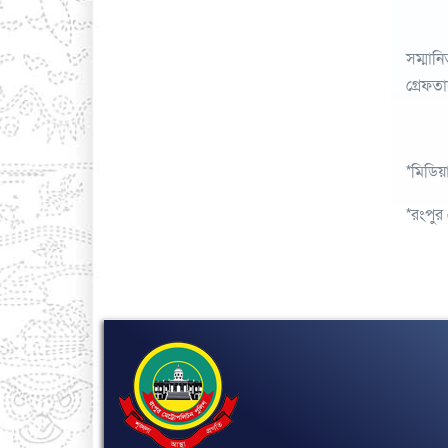
সম্মান
গ্রেফত
*মিডিয়
*রংপুর 