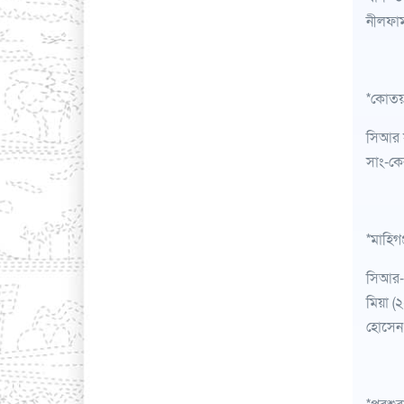
নীলফাম
*কোতয়া
সিআর স
সাং-কে
*মাহিগঞ
সিআর-০
মিয়া (
হোসেন