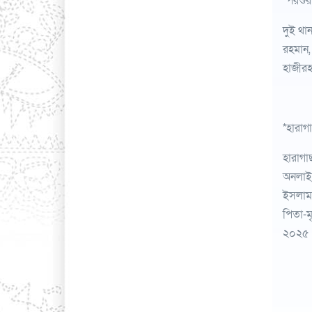
*পরশুর
দুই থা
রহমান,
হাজীরহ
*হারাগা
হারাগা
অনলাইন
ইসলাম 
পিতা-মৃ
২০২৫ 