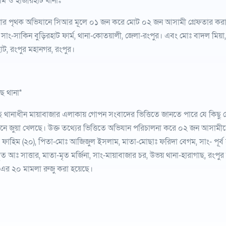
াম ও হাজীরহাট থানাঃ*
নার পৃথক অভিযানে সিআর মূলে ০১ জন করে মোট ০২ জন আসামী গ্রেফতার করা 
 সাং-সাকিন বুড়িরহাট ফার্ম, থানা-কোতয়ালী, জেলা-রংপুর। এবং মোঃ বাদল মিয়
াট, রংপুর মহানগর, রংপুর।
ছ থানা*
ছ থানাধীন মায়াবাজার এলাকায় গোপন সংবাদের ভিত্তিতে জানতে পারে যে কিছু
ে জুয়া খেলছে। উক্ত তথ্যের ভিত্তিতে অভিযান পরিচালনা করে ০২ জন আসামীক
ফাহিম (২০), পিতা-মোঃ আজিজুল ইসলাম, মাতা-মোছাঃ ফরিদা বেগম, সাং- পূর্ব 
ত আঃ সাত্তার, মাতা-মৃত মর্জিনা, সাং-মায়াবাজার চর, উভয় থানা-হারাগাছ, রংপুর 
এর ২০ মামলা রুজু করা হয়েছে।