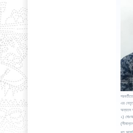
পরবর্তীত
এর নেতৃত
অন্যতম আ
২) মোঃআল
(সীমান্ত
ধৃত আসাম