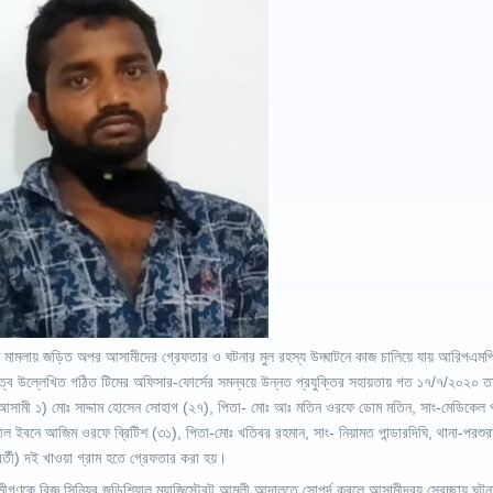
ে মামলায় জড়িত অপর আসামীদের গ্রেফতার ও ঘটনার মুল রহস্য উদ্ঘাটনে কাজ চালিয়ে যায় আরিপএমপ
্বে উল্লেখিত গঠিত টিমের অফিসার-ফোর্সের সমন্বয়ে উন্নত প্রযুক্তির সহায়তায় গত ১৭/৭/২০২০ 
সামী ১) মোঃ সাদ্দাম হোসেন সোহাগ (২৭), পিতা- মোঃ আঃ মতিন ওরফে ডোম মতিন, সাং-মেডিকেল পূ
 ইবনে আজিম ওরফে ব্রিটিশ (৩১), পিতা-মোঃ খতিবর রহমান, সাং- নিয়ামত পান্ডারদিঘি, থানা-পরশুর
বর্তী) দই খাওয়া গ্রাম হতে গ্রেফতার করা হয়।
ীগণকে বিজ্ঞ সিনিয়র জুডিশিয়াল ম্যাজিস্ট্রেট আমলী আদালতে সোপর্দ করলে আসামীদ্বয় স্বেচ্ছায় ঘটনার