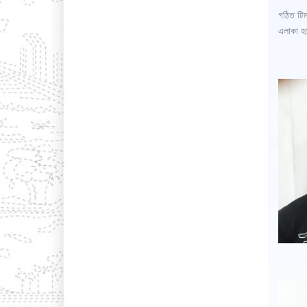
গঠিত টিম
এলাকা হত