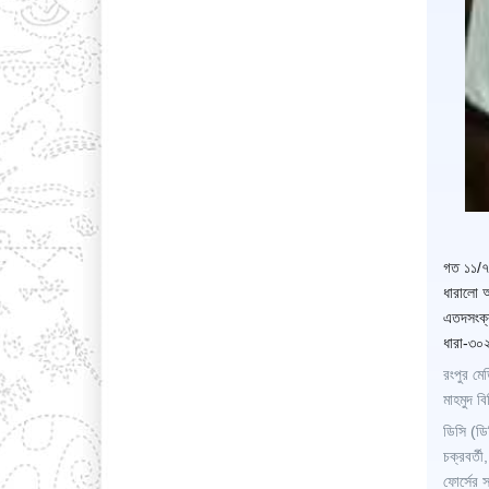
গত ১১/৭/
ধারালো অ
এতদসংক্র
ধারা-৩০
রংপুর মে
মাহমুদ ব
ডিসি (ডি
চক্রবর্
ফোর্সের 