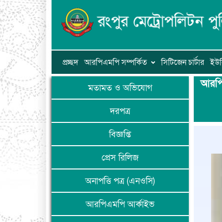
প্রচ্ছদ
আরপিএমপি সম্পর্কিত
সিটিজেন চার্টার
ইউন
আরপি
মতামত ও অভিযোগ
দরপত্র
বিজ্ঞপ্তি
প্রেস রিলিজ
অনাপত্তি পত্র (এনওসি)
আরপিএমপি আর্কাইভ