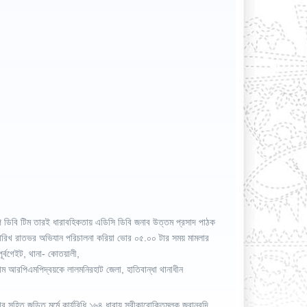
ি ডিবি টিম তারই ধারাবহিকতায় এডিসি ডিবি জনাব উত্তম প্রসাদ পাঠক
তারিখ রাতভর অভিযান পরিচালনা করিয়া ভোর ০৫.০০ টার সময় মামলার
র্বগেইট, থানা- কোতয়ালী,
াম আরপিএমপিদ্বয়কে লালমনিরহাট জেলা, হাতিবান্ধা থানাধীন
 সহিত জড়িত মর্মে কার্যবিধি ১৬৪ ধারায় স্বীকারোক্তিমুলক জবানবন্দি