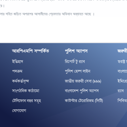
করে।
মলার সহিত জড়িত অপরাপর আসামীদের গ্রেফতার অভিযান অব্যাহত আছে ।
আরপিএমপি সম্পর্কিত
পুলিশ অ্যাপস
জরুরী
ইতিহাস
রিপোর্ট টু র‌্যাব
স্বরাষ্ট্
পদক্রম
পুলিশ হেল্প লাইন
বাংলা
কর্মকর্তাবৃন্দ
জাতীয় জরুরী সেবা (৯৯৯)
ইমিগ্র
সাংগঠনিক কাঠামো
বাংলাদেশ পুলিশ অ্যাপস
র‌্যাব
টেলিফোন নম্বর সমূহ
কাউন্টার টেরোরিজম (সিটি)
পিবি
যোগাযোগ