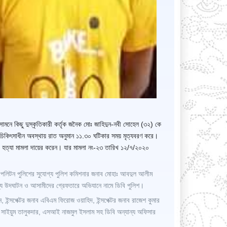
 সামনে কিছু দুস্কৃতিকারী কর্তৃক জনৈক মোঃ জাহিদুন-নবী সোহেল (৩২) কে
 চিকিৎসাধীন অবস্থায় রাত অনুমান ১১.৩০ ঘটিকার সময় মৃত্যবরণ করে।
একটি হত্যা মামলা দায়ের করেন। যার মামলা নং-২৩ তারিখ ১২/৭/২০২০
রোপলিটন পুলিশের সুযোগ্য পুলিশ কমিশনার জনাব মোহাঃ আবদুল আলীম
হস্য উদঘাটন ও আসামীদের গ্রেফতারে অভিযানে নামে ডিবি পুলিশ।
ন্সপেক্টর জনাব এবিএম ফিরোজ ওয়াহিদ, ইন্সপেক্টর জনাব রাজেশ কুমার
াইয়ুম তালুকদার, এসআই নাজমুল ইসলাম সহ ডিবি অন্যান্য অফিসার