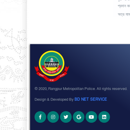
প্রদান 
অত্র মা
© 2020, Rangpur Metropolitan Police. All rights reserved.
Design & Developed By
BD NET SERVICE