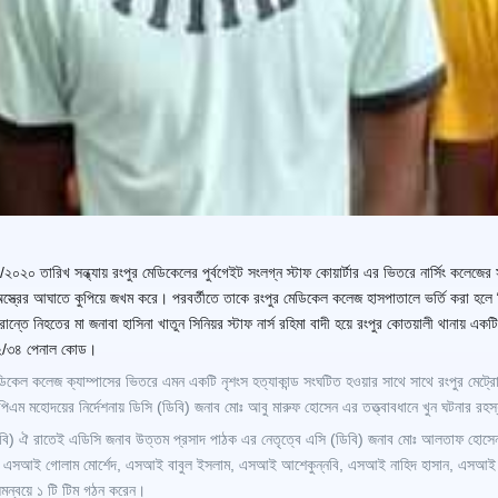
২০২০ তারিখ সন্ধ্যায় রংপুর মেডিকেলের পুর্বগেইট সংলগ্ন স্টাফ কোয়ার্টার এর ভিতরে নার্সিং কলেজের
স্ত্রের আঘাতে কুপিয়ে জখম করে। পরবর্তীতে তাকে রংপুর মেডিকেল কলেজ হাসপাতালে ভর্তি করা হলে
ান্তে নিহতের মা জনা
বা হাসিনা খাতুন সিনিয়র স্টাফ নার্স রহিমা বাদী হয়ে রংপুর কোতয়ালী থানায় 
২/৩৪ পেনাল কোড।
ডিকেল কলেজ ক্যাম্পাসের ভিতরে এমন একটি নৃশংস হত্যাকান্ড সংঘটিত হওয়ার সাথে সাথে রংপুর মেট্
িপিএম মহোদয়ের নির্দেশনায় ডিসি (ডিবি) জনাব মোঃ আবু মারুফ হোসেন এর তত্ত্বাবধানে খুন ঘটনার র
বি) ঐ রাতেই এডিসি জনাব উত্তম প্রসাদ পাঠক এর নেতৃত্বে এসি (ডিবি) জনাব মোঃ আলতাফ হোসেন, ই
তী, এসআই গোলাম মোর্শেদ, এসআই বাবুল ইসলাম, এসআই আশেকুন্নবি, এসআই নাহিদ হাসান, এসআই স
সমন্বয়ে ১ টি টিম গঠন করেন।