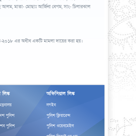
হ্ আলম, মাতা- মোছাঃ আর্জিনা বেগম, সাং- চিলারঝাল
ণ আইন-২০১৮ এর অধীন একটি মামলা দায়ের করা হয়।
 লিঙ্ক
অফিসিয়াল লিঙ্ক
র মন্ত্রনালয়
লগইন
দেশ পুলিশ
পুলিশ ক্লিয়ারেন্স
েশন পুলিশ
পুলিশ ওয়েবমেইল