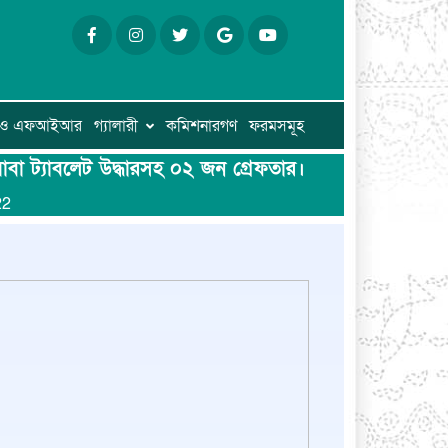
ি ও এফআইআর
গ্যালারী
কমিশনারগণ
ফরমসমূহ
াবা ট্যাবলেট উদ্ধারসহ ০২ জন গ্রেফতার।
22