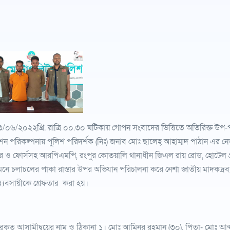
৩/০৬/২০২২খ্রি. রাত্রি ০০.৩০ ঘটিকায় গোপন সংবাদের ভিত্তিতে অতিরিক্ত উপ
ন পরিকল্পনায় পুলিশ পরিদর্শক (নিঃ) জনাব মোঃ ছালেহ্ আহাম্মদ পাঠান এর নেত
 ও ফোর্সসহ আরপিএমপি, রংপুর কোতয়ালি থানাধীন জিএল রায় রোড, হোটেল গ্রান্ডপ্য
নে চলাচলের পাকা রাস্তার উপর অভিযান পরিচালনা করে নেশা জাতীয় মাদকদ্রব্য ৫
্যবসায়ীকে গ্রেফতার করা হয়।
ারকৃত আসামীদ্বয়ের নাম ও ঠিকানা ১। মোঃ আমিনুর রহমান (৩০), পিতা- মোঃ আব