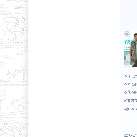
অদ্য ১
অপারেশ
অফিসার
এর সাম
মাদক ব
গ্রেফত