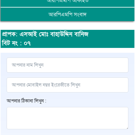
আরপিএমপি আর্কাইভ
আরপিএমপি সংবাদ
প্রাপক: এসআই মোঃ বাহাউদ্দিন বানিজ
বিট নং : ০৭
আপনার ঠিকানা লিখুন :